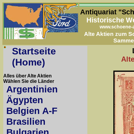
Antiquariat "Sc
Historische W
www.schoene-a
Alte Aktien zum 
Samme
Startseite
Alt
(Home)
Alles über Alte Aktien
Wählen Sie die Länder
Argentinien
Ägypten
Belgien A-F
Brasilien
Bulgarien