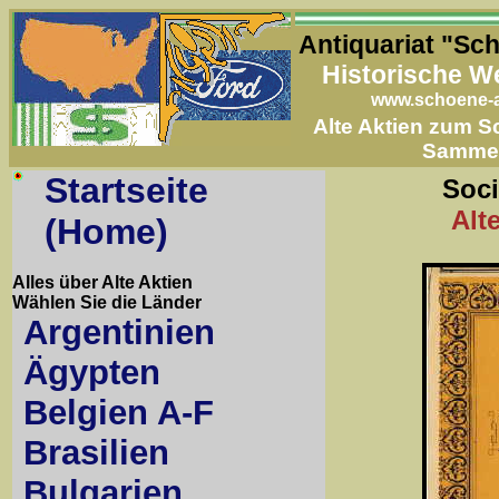
Antiquariat "Sc
Historische W
www.schoene-a
Alte Aktien zum 
Samme
Startseite
Soci
Alt
(Home)
Alles über Alte Aktien
Wählen Sie die Länder
Argentinien
Ägypten
Belgien A-F
Brasilien
Bulgarien