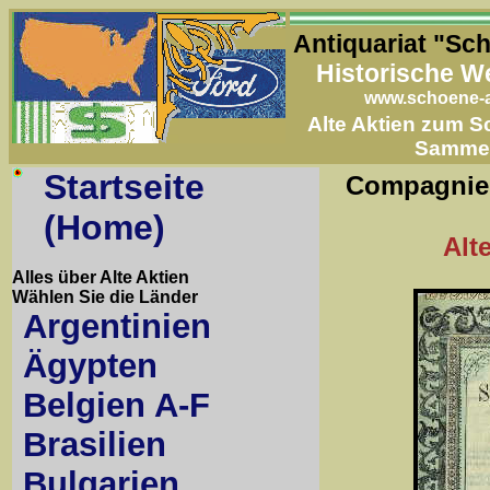
Antiquariat "Sc
Historische W
www.schoene-a
Alte Aktien zum 
Samme
Startseite
Compagnie 
(Home)
Alt
Alles über Alte Aktien
Wählen Sie die Länder
Argentinien
Ägypten
Belgien A-F
Brasilien
Bulgarien