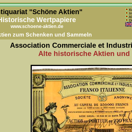
tiquariat "Schöne Aktien"
Ko
Im
AG
Historische Wertpapiere
Di
www.schoene-aktien.de
Aktien zum Schenken und Sammeln
Association Commerciale et Industri
Alte historische Aktien und