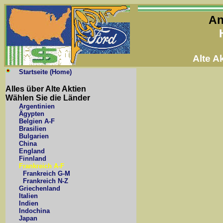
An
Alte 
Startseite (Home)
Alles über Alte Aktien
Wählen Sie die Länder
Argentinien
Ägypten
Belgien A-F
Brasilien
Bulgarien
China
England
Finnland
Frankreich A-F
Frankreich G-M
Frankreich N-Z
Griechenland
Italien
Indien
Indochina
Japan