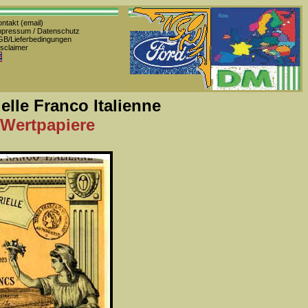
ntakt (email)
pressum / Datenschutz
B/Lieferbedingungen
sclaimer
elle Franco Italienne
 Wertpapiere