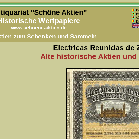
tiquariat "Schöne Aktien"
Ko
Im
AG
Historische Wertpapiere
Di
www.schoene-aktien.de
Aktien zum Schenken und Sammeln
Electricas Reunidas de 
Alte historische Aktien und