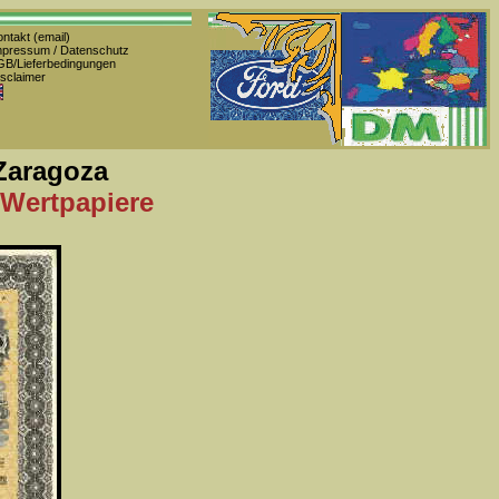
ntakt (email)
pressum / Datenschutz
B/Lieferbedingungen
sclaimer
Zaragoza
 Wertpapiere