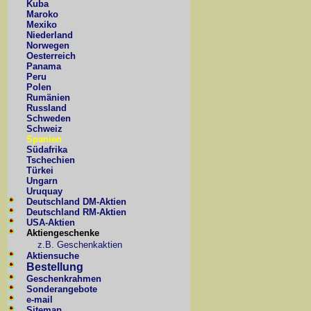
Kuba
Maroko
Mexiko
Niederland
Norwegen
Oesterreich
Panama
Peru
Polen
Rumänien
Russland
Schweden
Schweiz
Spanien
Südafrika
Tschechien
Türkei
Ungarn
Uruquay
Deutschland DM-Aktien
Deutschland RM-Aktien
USA-Aktien
Aktiengeschenke
z.B. Geschenkaktien
Aktiensuche
Bestellung
Geschenkrahmen
Sonderangebote
e-mail
Sitemap