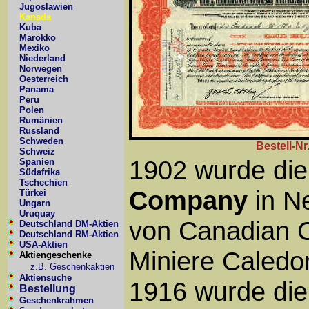
Jugoslawien
Kanada
Kuba
Marokko
Mexiko
Niederland
Norwegen
Oesterreich
Panama
Peru
Polen
Rumänien
Russland
Schweden
Bestell-N
Schweiz
1902 wurde di
Spanien
Südafrika
Tschechien
Company
in N
Türkei
Ungarn
Uruquay
von Canadian C
Deutschland DM-Aktien
Deutschland RM-Aktien
USA-Aktien
Miniere Caledon
Aktiengeschenke
z.B. Geschenkaktien
Aktiensuche
1916 wurde di
Bestellung
Geschenkrahmen