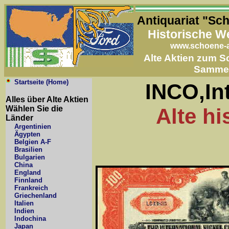
Antiquariat "Sc
Historische W
www.schoene-a
Alte Aktien zum 
Samme
Startseite (Home)
INCO,Int
Alles über Alte Aktien
Wählen Sie die
Alte hi
Länder
Argentinien
Ägypten
Belgien A-F
Brasilien
Bulgarien
China
England
Finnland
Frankreich
Griechenland
Italien
Indien
Indochina
Japan