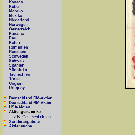
Kanada
Kuba
Maroko
Mexiko
Niederland
Norwegen
Oesterreich
Panama
Peru
Polen
Rumänien
Russland
Schweden
Schweiz
Spanien
Südafrika
Tschechien
Türkei
Ungarn
Uruquay
Deutschland DM-Aktien
Deutschland RM-Aktien
USA-Aktien
Aktiengeschenke
z.B. Geschenkaktien
Sonderangebote
Aktiensuche