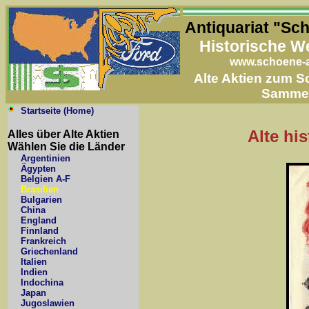
Antiquariat "Sc
Historische W
www.schoene-a
Alte Aktien zum 
Samme
Startseite (Home)
Alte hi
Alles über Alte Aktien
Wählen Sie die Länder
Argentinien
Ägypten
Belgien A-F
Brasilien
Bulgarien
China
England
Finnland
Frankreich
Griechenland
Italien
Indien
Indochina
Japan
Jugoslawien