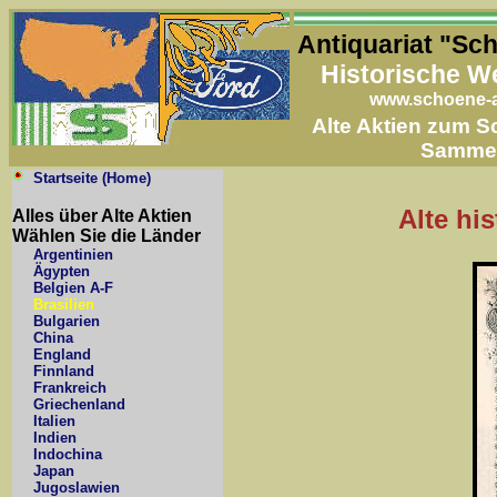
Antiquariat "Sc
Historische W
www.schoene-a
Alte Aktien zum 
Samme
Startseite (Home)
Alte hi
Alles über Alte Aktien
Wählen Sie die Länder
Argentinien
Ägypten
Belgien A-F
Brasilien
Bulgarien
China
England
Finnland
Frankreich
Griechenland
Italien
Indien
Indochina
Japan
Jugoslawien