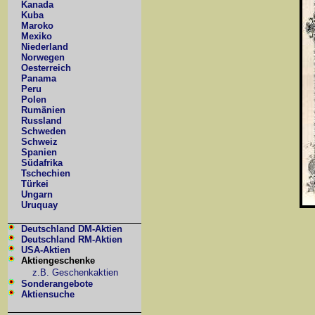
Kanada
Kuba
Maroko
Mexiko
Niederland
Norwegen
Oesterreich
Panama
Peru
Polen
Rumänien
Russland
Schweden
Schweiz
Spanien
Südafrika
Tschechien
Türkei
Ungarn
Uruquay
Deutschland DM-Aktien
Deutschland RM-Aktien
USA-Aktien
Aktiengeschenke
z.B. Geschenkaktien
Sonderangebote
Aktiensuche