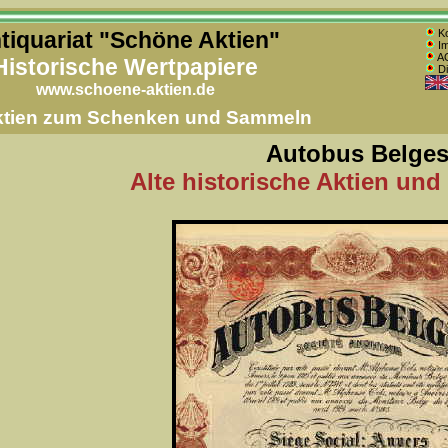
tiquariat "Schöne Aktien"
Ko
Im
AG
Historische Wertpapiere
Di
www.schoene-aktien.de
Aktien zum Schenken und Sammeln
Autobus Belge
Alte historische Aktien und