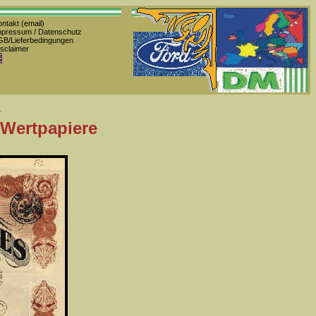
ntakt (email)
pressum / Datenschutz
B/Lieferbedingungen
sclaimer
s
 Wertpapiere