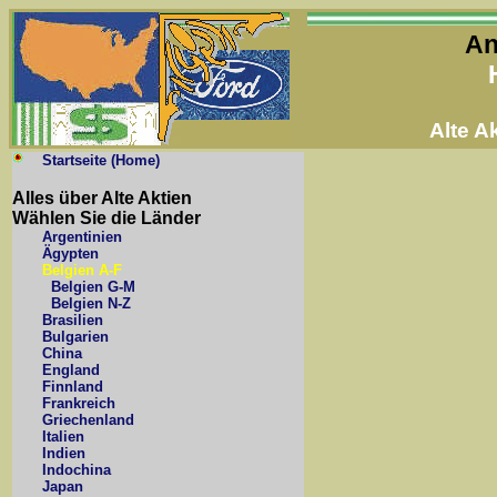
An
Alte 
Startseite (Home)
Alles über Alte Aktien
Wählen Sie die Länder
Argentinien
Ägypten
Belgien A-F
Belgien G-M
Belgien N-Z
Brasilien
Bulgarien
China
England
Finnland
Frankreich
Griechenland
Italien
Indien
Indochina
Japan