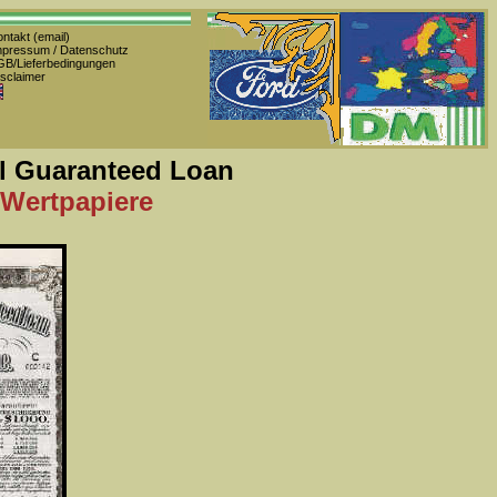
ntakt (email)
pressum / Datenschutz
B/Lieferbedingungen
sclaimer
al Guaranteed Loan
 Wertpapiere