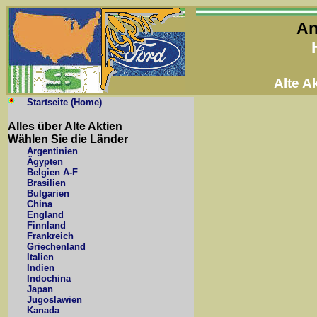
An
Alte 
Startseite (Home)
Alles über Alte Aktien
Wählen Sie die Länder
Argentinien
Ägypten
Belgien A-F
Brasilien
Bulgarien
China
England
Finnland
Frankreich
Griechenland
Italien
Indien
Indochina
Japan
Jugoslawien
Kanada