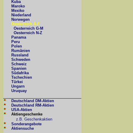
Kuba
Maroko
Mexiko
Niederland
Norwegen
Oesterreich A-F
Oesterreich G-M
Oesterreich N-Z
Panama
Peru
Polen
Rumänien
Russland
Schweden
Schweiz
Spanien
Südafrika
Tschechien
Türkei
Ungarn
Uruquay
Deutschland DM-Aktien
Deutschland RM-Aktien
USA-Aktien
Aktiengeschenke
z.B. Geschenkaktien
Sonderangebote
Aktiensuche