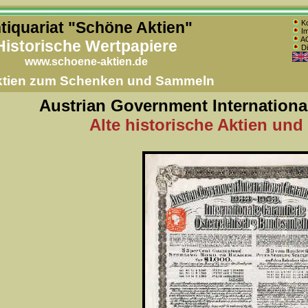
tiquariat "Schöne Aktien"
Ko
Im
AG
Historische Wertpapiere
Di
www.schoene-aktien.de
Aktien zum Schenken und Sammeln
Austrian Government Internation
Alte historische Aktien und