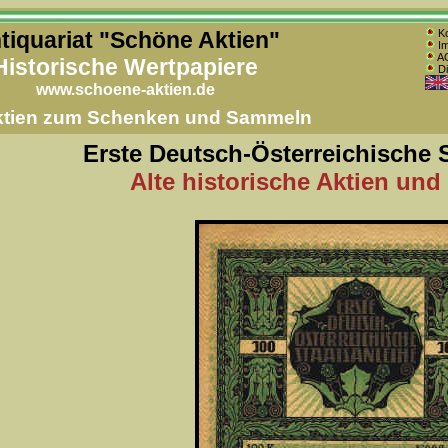
tiquariat "Schöne Aktien"
Ko
Im
AG
Historische Wertpapiere
Di
www.schoene-aktien.de
Aktien zum Schenken und Sammeln
Erste Deutsch-Österreichische 
Alte historische Aktien und