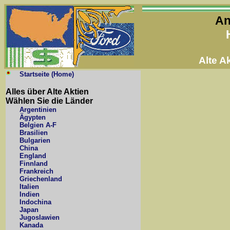
An
Alte 
Startseite (Home)
Alles über Alte Aktien
Wählen Sie die Länder
Argentinien
Ägypten
Belgien A-F
Brasilien
Bulgarien
China
England
Finnland
Frankreich
Griechenland
Italien
Indien
Indochina
Japan
Jugoslawien
Kanada