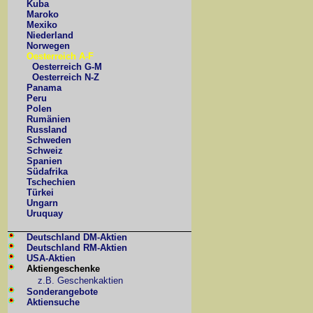
Kuba
Maroko
Mexiko
Niederland
Norwegen
Oesterreich A-F
Oesterreich G-M
Oesterreich N-Z
Panama
Peru
Polen
Rumänien
Russland
Schweden
Schweiz
Spanien
Südafrika
Tschechien
Türkei
Ungarn
Uruquay
Deutschland DM-Aktien
Deutschland RM-Aktien
USA-Aktien
Aktiengeschenke
z.B. Geschenkaktien
Sonderangebote
Aktiensuche