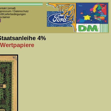
ntakt (email)
pressum / Datenschutz
B/Lieferbedingungen
sclaimer
Staatsanleihe 4%
 Wertpapiere