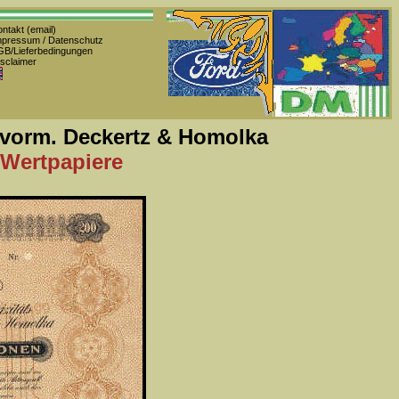
ntakt (email)
pressum / Datenschutz
B/Lieferbedingungen
sclaimer
G vorm. Deckertz & Homolka
 Wertpapiere