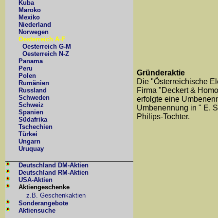
Kuba
Maroko
Mexiko
Niederland
Norwegen
Oesterreich A-F
Oesterreich G-M
Oesterreich N-Z
Panama
Peru
Gründeraktie
Polen
Die "Österreichische El
Rumänien
Firma "Deckert & Homol
Russland
Schweden
erfolgte eine Umbenennu
Schweiz
Umbenennung in " E. Sc
Spanien
Philips-Tochter.
Südafrika
Tschechien
Türkei
Ungarn
Uruquay
Deutschland DM-Aktien
Deutschland RM-Aktien
USA-Aktien
Aktiengeschenke
z.B. Geschenkaktien
Sonderangebote
Aktiensuche