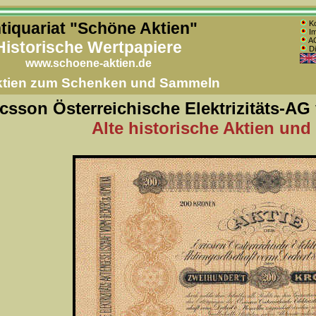
tiquariat "Schöne Aktien"
Ko
Im
AG
Historische Wertpapiere
Di
www.schoene-aktien.de
Aktien zum Schenken und Sammeln
icsson Österreichische Elektrizitäts-A
Alte historische Aktien und