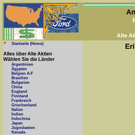
An
Alte 
Startseite (Home)
Er
Alles über Alte Aktien
Wählen Sie die Länder
Argentinien
Ägypten
Belgien A-F
Brasilien
Bulgarien
China
England
Finnland
Frankreich
Griechenland
Italien
Indien
Indochina
Japan
Jugoslawien
Kanada